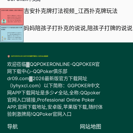
吉安扑克牌打法视频_江西扑克牌玩法
妈妈陪孩子打扑克的说说,陪孩子打牌的说说
欢迎莅临▓QQPOKERONLINE-QQPOKER官
网下载中心-QQPoker俱乐部
dr09.com▓2026最新版官方下载网址
（lyhyxcl.com）以下简称：GGPOKER中文
网APP下载网址是多少✔全站,全称:QQpoker
官网入口链接,Professional Online Poker
APP,官网下载地址,安卓版,苹果版下载,随时体
验刺激牌局!QQPoker官网入口
导航
网站地图