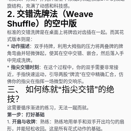
旋结构，充满了动感和科技感。
2. 交错洗牌法（Weave
Shuffle）的空中版
标准的交错洗牌是在桌面上将牌齿对齿插在一起。而其花
式版本则是：
*
动作描述
：双手持牌，利用大拇指的压力将两叠牌的牌
角弯曲并轻微弹起，使其在空中交错、嵌合，然后落入手
中完成洗牌。
*
指尖交错时刻
：在这个过程中，你的双手需要非常接
近，手指快速运动，引导两股“牌流”在空中精确汇合，仿
佛你的指尖在指挥一场微型的交响乐。
三、 如何练就“指尖交错”的绝
技？
这需要循序渐进的练习，无法一蹴而就。
第一步：打好基础
1.
开扇与收牌
：熟练：熟练地用单手和双手开出均匀的扇
形，并能轻松收回。这是所有花式动作的基础。