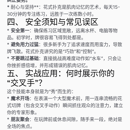
纠正姿势。
*
耐心与坚持**：花式扑克是肌肉记忆的艺术，每天15-
30分钟的专注练习，远胜于一次练数小时。
四、 安全须知与常见误区
*
安全第一
：确保练习区域宽敞，远离水杯、电脑等物
品。初学时，牌很容易飞得到处都是。
*
避免用力过猛
：很多新手为了追求速度而用蛮力，导致
牌飞散。花式扑克讲究的是“巧劲”和“控制”。
*
不要跳过基础
：直接挑战高难度动作如“水车”，只会让
你挫折感倍增，并形成错误的肌肉记忆。
五、 实战应用：何时展示你的
“交叉手”？
这个技能本身就是为“秀”而生的：
*
魔术开场
：在表演一个大型魔术前，用一连串流畅的花
式切牌（包含交叉手动作）瞬间抓住观众的注意力，建立
你的专家形象。
*
朋友聚会
：在玩牌前或休息间隙，随手来一段，绝对是
全场的焦点。