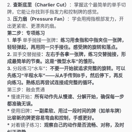
2.
查斯底里（Charlier Cut）
：掌握这个最简单的单手切
牌，它能让你找到手指发力和控制牌的感觉。
3.
压力扇（Pressure Fan）
：学会用拇指根部发力，开
出更紧密、更漂亮的扇。
第二步：专项练习
1.
单手
单手抛接一张牌
：练习用食指和中指夹住一张牌，
轻轻弹起，再用同一只手接住。感受牌的旋转和落点。
2.
双手交替抛接
：左右手各拿一张牌，练习交替抛接，形
成最简单的节奏。这是“微型水车”的雏形。
3.
分段练习“水车”
：不要一开始就追求完整的旋转。可以
先练习“半程水车”——从A手传到B手，然后停下，再反
向练习。熟练后再尝试连接成完整的循环。
第三步：融会贯通
*
慢速开始
：所有动作先从慢速、分解开始，确保每一步
都准确无误。
*
使用旧牌
：一副柔软、用过一段时间的牌（如单车牌）
比崭新的牌更容易弯曲和控制，手感更好。
*
对着镜子练习
：观察自己的动作是否流畅、对称，及时