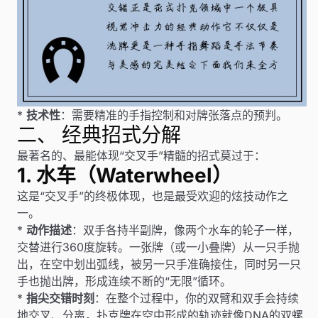
*
技术性
：需要精准的手指控制和对牌张落点的预判。
二、 经典招式分解
最著名的、最能体现“交叉手”精髓的招式莫过于：
1. 水车（Waterwheel）
这是“交叉手”的终极体现，也是最受欢迎的炫技动作之
一。
*
动作描述
：双手各持半副牌，像两个水车的轮子一样，
交替进行360度旋转。一张牌（或一小叠牌）从一只手抛
出，在空中划出弧线，被另一只手准确接住，同时另一只
手也抛出牌，形成连续不断的“无限”循环。
*
指尖交错时刻
：在整个过程中，你的双臂和双手会持续
地交叉、分离，扑克牌在空中形成的轨迹就像DNA的双螺