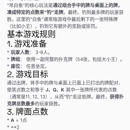
“吊白鱼”的核心玩法是
通过组合手中的牌与桌面上的牌，
凑成特定的点数来“钓”走牌
。最终，钓到最多牌的玩家获
胜。这里的“白鱼”通常指游戏中最后剩下的一张特殊牌
（比如小王），钓到它有额外的奖励或惩罚。
基本游戏规则
1. 游戏准备
*
玩家人数
： 3-6人。
*
牌组
： 使用一副完整的扑克牌（54张，包括大小王）。
*
座位
： 任意坐定。
2. 游戏目标
通过出牌，将手中的牌与桌面上已面上已打出的牌配对，
使其点数之和等于
J、Q、K
其中一张牌所代表的点数
（通常是11, 12, 13），从而“钓”走这些牌。最终，
获得扑
克牌总数最多
的玩家获胜。
3. 牌面点数
*
A
= 1点
* **2