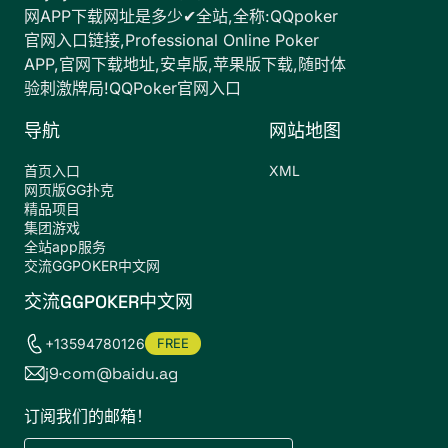
网APP下载网址是多少✔全站,全称:QQpoker
官网入口链接,Professional Online Poker
APP,官网下载地址,安卓版,苹果版下载,随时体
验刺激牌局!QQPoker官网入口
导航
网站地图
首页入口
XML
网页版GG扑克
精品项目
集团游戏
全站app服务
交流GGPOKER中文网
交流GGPOKER中文网
+13594780126
FREE
j9·com@baidu.ag
订阅我们的邮箱！