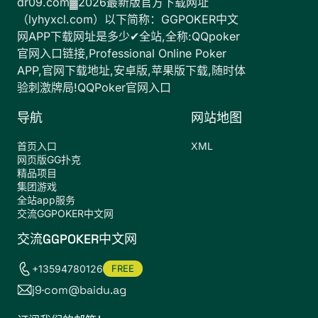
dr09.com▓2026最新版官方下载网址
（lyhyxcl.com）以下简称：GGPOKER中文
网APP下载网址是多少✔全站,全称:QQpoker
官网入口链接,Professional Online Poker
APP,官网下载地址,安卓版,苹果版下载,随时体
验刺激牌局!QQPoker官网入口
导航
网站地图
首页入口
XML
网页版GG扑克
精品项目
集团游戏
全站app服务
交流GGPOKER中文网
交流GGPOKER中文网
+13594780126
FREE
j9·com@baidu.ag