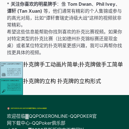
*
关注你喜欢的明星牌手
：像
Tom Dwan
、
Phil Ivey
、
谭轩 (Tan Xuan)
等，他们通常有精彩的个人集锦或参与
的高光对局，比如“谭轩曹瑞史诗级大战”这样的视频就非
常精彩。
希望这些信息能帮助你找到喜欢的扑克比赛视频。如果你
对特定类型的扑克比赛（比如德州扑克锦标赛还是现金
桌）或者某位特定的扑克明星更感兴趣，我可以再帮你找
找更具体的视频。
扑克牌手工动画片简单;扑克牌做手工简单
扑克牌的立构 扑克牌的立构形式
欢迎莅临▓QQPOKERONLINE-QQPOKER官
网下载中心-QQPoker俱乐部