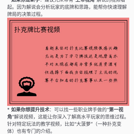
起。因为解说会分析玩家的底牌和思路，能帮你快速理解
牌局的决策过程。
*
如果你想提升技术
：可以找一些职业牌手做的“
第一视
角
”解说视频，这能让你深入了解高水平玩家的思维过程。
针对特定玩法的教学视频，比如“大菠萝”（一种扑克变
体）也有专门的介绍。