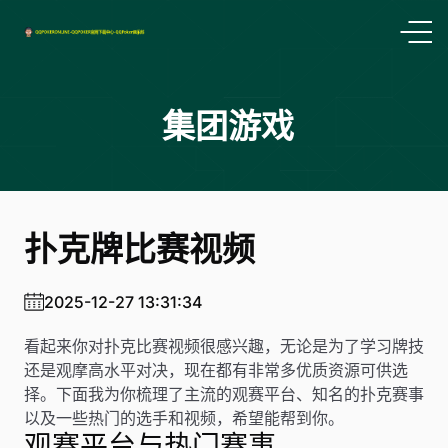
集团游戏
扑克牌比赛视频
2025-12-27 13:31:34
看起来你对扑克比赛视频很感兴趣，无论是为了学习牌技
还是观摩高水平对决，现在都有非常多优质资源可供选
择。下面我为你梳理了主流的观赛平台、知名的扑克赛事
以及一些热门的选手和视频，希望能帮到你。
观赛平台与热门赛事