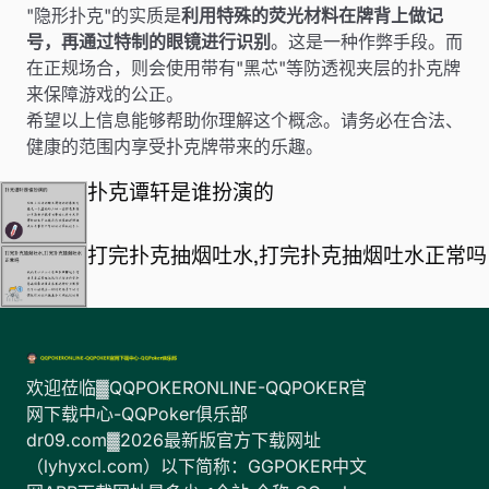
"隐形扑克"的实质是
利用特殊的荧光材料在牌背上做记
号，再通过特制的眼镜进行识别
。这是一种作弊手段。而
在正规场合，则会使用带有"黑芯"等防透视夹层的扑克牌
来保障游戏的公正。
希望以上信息能够帮助你理解这个概念。请务必在合法、
健康的范围内享受扑克牌带来的乐趣。
扑克谭轩是谁扮演的
打完扑克抽烟吐水,打完扑克抽烟吐水正常吗
欢迎莅临▓QQPOKERONLINE-QQPOKER官
网下载中心-QQPoker俱乐部
dr09.com▓2026最新版官方下载网址
（lyhyxcl.com）以下简称：GGPOKER中文