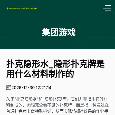
集团游戏
扑克隐形水_隐形扑克牌是
用什么材料制作的
2025-12-30 12:21:14
关于"扑克隐形水"和"隐形扑克牌"，它们并非指用特殊材
料制成的、肉眼完全看不见的扑克牌，而是指一种通过在
普通扑克牌上做特殊标记，从而实现"隐形"效果的作弊手