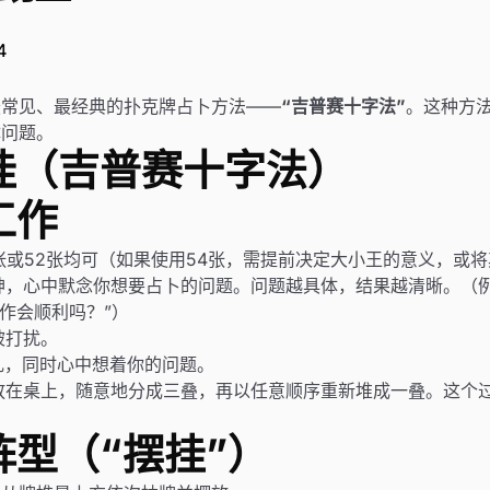
4
最常见、最经典的扑克牌占卜方法——
“吉普赛十字法”
。这种方
体问题。
挂（吉普赛十字法）
工作
张或52张均可（如果使用54张，需提前决定大小王的意义，或
神，心中默念你想要占卜的问题。问题越具体，结果越清晰。（例
工作会顺利吗？”）
被打扰。
乱，同时心中想着你的问题。
放在桌上，随意地分成三叠，再以任意顺序重新堆成一叠。这个
阵型（“摆挂”）