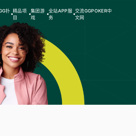
GG扑
精品项
集团游
全站APP服
交流GGPOKER中
目
戏
务
文网