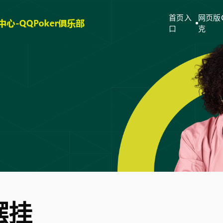
首页入
网页版
口
克
摆挂