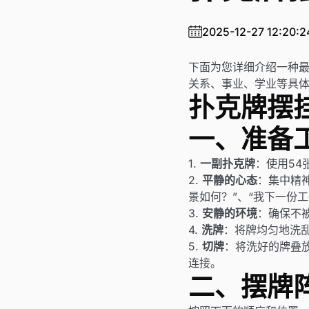
2025-12-27 12:20:2
下面为您详细介绍一种
关系、事业、学业等具
扑克牌摆
一、准备
1.
一副扑克牌
：使用54
2.
平静的心态
：集中精
景如何？”、“我下一份
3.
安静的环境
：确保不
4.
洗牌
：将牌均匀地洗
5.
切牌
：将洗好的牌叠
连接。
二、摆牌