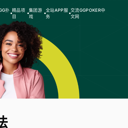
GG扑
精品项
集团游
全站APP服
交流GGPOKER中
目
戏
务
文网
法