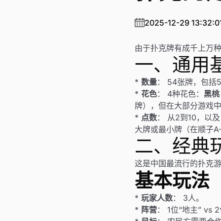
2025-12-29 13:32:0
由于扑克牌有成千上万
一、通用
*
数量
： 54张牌，包括
*
花色
： 4种花色：
黑桃
牌），但在大部分游戏
*
点数
： 从2到10，以
大牌或最小牌（在顺子A-2
二、经典
这是中国最流行的扑克
基本玩法
*
玩家人数
： 3人。
*
阵营
： 1位“地主” vs 