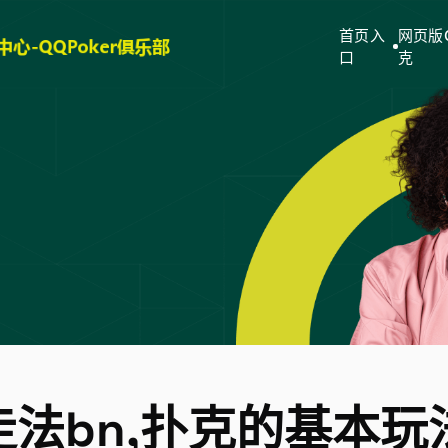
首页入
网页版
口
克
法bn,扑克的基本玩