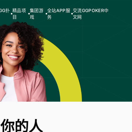
GG扑
精品项
集团游
全站APP服
交流GGPOKER中
目
戏
务
文网
写你的人