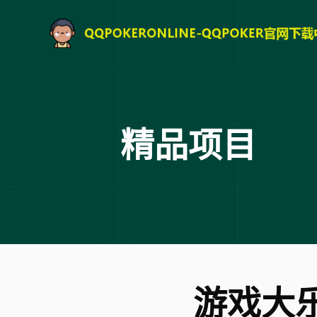
精品项目
游戏大