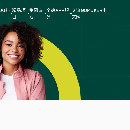
GG扑
精品项
集团游
全站APP服
交流GGPOKER中
目
戏
务
文网