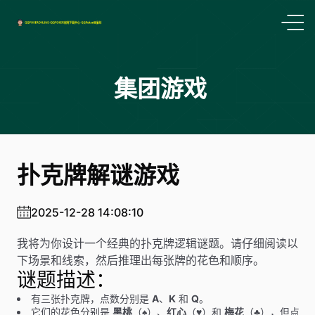
集团游戏
扑克牌解谜游戏
2025-12-28 14:08:10
我将为你设计一个经典的扑克牌逻辑谜题。请仔细阅读以
下场景和线索，然后推理出每张牌的花色和顺序。
谜题描述：
有三张扑克牌，点数分别是
A
、
K
和
Q
。
它们的花色分别是
黑桃
（♠）、
红心
（♥）和
梅花
（♣），但点