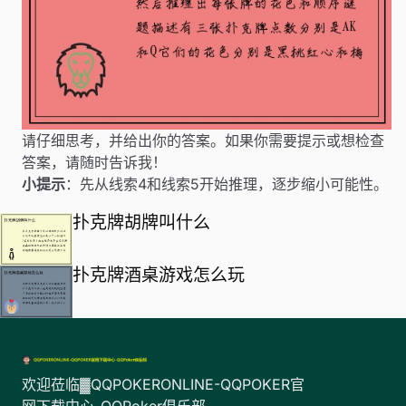
请仔细思考，并给出你的答案。如果你需要提示或想检查
答案，请随时告诉我！
小提示
：先从线索4和线索5开始推理，逐步缩小可能性。
扑克牌胡牌叫什么
扑克牌酒桌游戏怎么玩
欢迎莅临▓QQPOKERONLINE-QQPOKER官