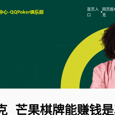
首页入
网页版
口
克
扑克_芒果棋牌能赚钱