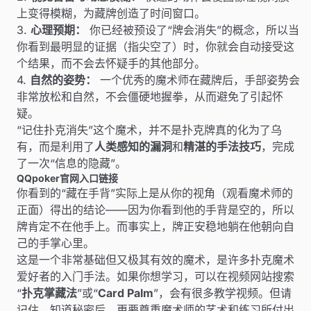
上变得模糊，为藏牌创造了时间窗口。
3.
心理预期：
你已经被预设了“牌会消失”的概念，所以当
你看到最明显的证据（指尖空了）时，你就会自动接受这
个结果，而不会去怀疑手的其他部分。
4.
自然的姿势：
一个优秀的魔术师在藏牌后，手部姿势会
非常放松和自然，不会僵硬地握拳，从而避免了引起怀
疑。
“记住扑克消失”这个魔术，并不是扑克牌真的化为了乌
有，而是利用了
人类感知的漏洞
和
精湛的手法技巧
，完成
了一次“信息的隐藏”。
QQpoker官网入口链接
你看到的“藏在手背”实际上是从你的视角（观看魔术师的
正面）得出的结论——因为你看到他的手背是空的，所以
牌肯定不在他手上。而事实上，牌正安稳地躺在他朝向自
己的手掌心里。
这是一个非常基础但又极其有效的魔术，是许多扑克魔术
爱好者的入门手法。如果你想学习，可以在视频网站搜索
“
扑克掌藏法
”或“
Card Palm
”，会有很多教学视频。但请
记住，知道秘密后，更要尊重魔术师的艺术和练习所付出