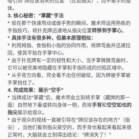
吸引到“牌应该消失的位置”（比如指尖），而不是手的整
体。
3. 核心秘密：“掌藏”手法
* 就在那个快速甩动或做手势的瞬间，魔术师运用熟练的
手指技巧，将扑克牌迅速地从指尖位置
转移到手掌心
。
*
具体手法有很多种，但基本原理相似：
* 利用拇指、食指和小指的协同作用，将牌弯曲并迅速拉
回，使其平贴在手掌中心。
* 由于扑克牌有一定的韧性和大小，当手掌微微弯曲时，
它可以被完美地隐藏在手掌和手指形成的凹陷区域中。
* 从手背方向看，完全看不出任何破绽，因为牌被手掌被
手掌挡住了。
4. 完成效果：展示“空手”
* 当牌成功“掌藏”后，魔术师会立刻将手掌（藏牌的那一
面）自然地下垂或转向身体一侧，而将
手背
和
空空如也的
指尖
展示给观众。
* 由于观众的视线一直被引导在“牌应该存在的地方”（指
尖），当他们看到指尖是空的，而手背也看起来看起来很
正常时，大脑就会立刻得出结论：“牌消失了！”