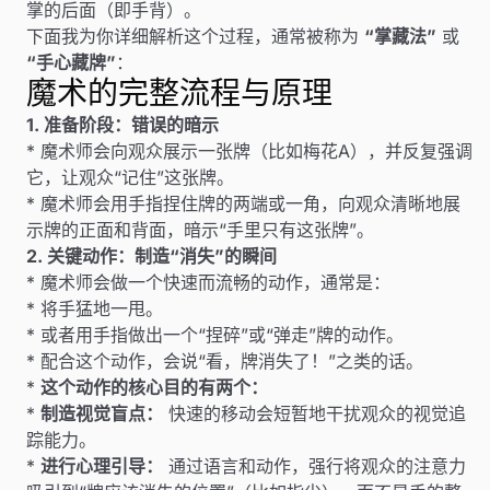
掌的后面（即手背）。
下面我为你详细解析这个过程，通常被称为
“掌藏法”
或
“手心藏牌”
：
魔术的完整流程与原理
1. 准备阶段：错误的暗示
* 魔术师会向观众展示一张牌（比如梅花A），并反复强调
它，让观众“记住”这张牌。
* 魔术师会用手指捏住牌的两端或一角，向观众清晰地展
示牌的正面和背面，暗示“手里只有这张牌”。
2. 关键动作：制造“消失”的瞬间
* 魔术师会做一个快速而流畅的动作，通常是：
* 将手猛地一甩。
* 或者用手指做出一个“捏碎”或“弹走”牌的动作。
* 配合这个动作，会说“看，牌消失了！”之类的话。
*
这个动作的核心目的有两个：
*
制造视觉盲点：
快速的移动会短暂地干扰观众的视觉追
踪能力。
*
进行心理引导：
通过语言和动作，强行将观众的注意力