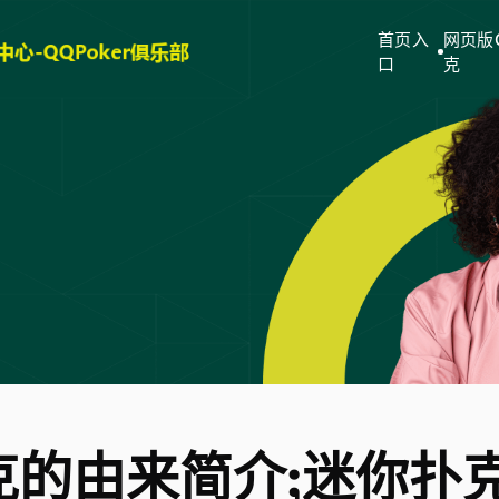
首页入
网页版
口
克
克的由来简介;迷你扑