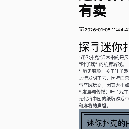
有卖
2026-01-05 11:44:4
探寻迷你
“迷你扑克”通常指的是
“叶子戏”
的纸牌游戏。
*
历史雏形
：关于叶子戏
之情发明了它，因牌面只
与宫娥玩耍，因其大小
*
发展与传播
：叶子戏在
元代将中国的纸牌游戏
和麻将的鼻祖
。