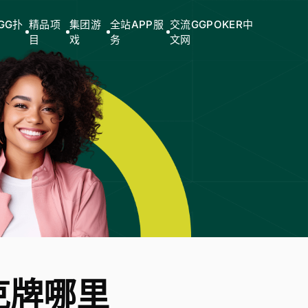
GG扑
精品项
集团游
全站APP服
交流GGPOKER中
目
戏
务
文网
克牌哪里