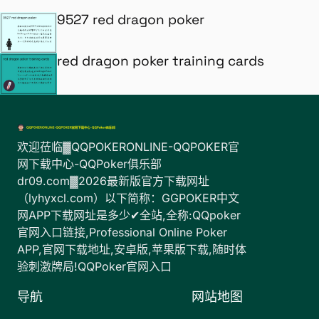
9527 red dragon poker
red dragon poker training cards
欢迎莅临▓QQPOKERONLINE-QQPOKER官
网下载中心-QQPoker俱乐部
dr09.com▓2026最新版官方下载网址
（lyhyxcl.com）以下简称：GGPOKER中文
网APP下载网址是多少✔全站,全称:QQpoker
官网入口链接,Professional Online Poker
APP,官网下载地址,安卓版,苹果版下载,随时体
验刺激牌局!QQPoker官网入口
导航
网站地图