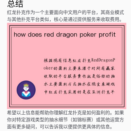
总结
红龙扑克作为一个主要面向中文用户的平台，其商业模式
与其他扑克平台类似，核心是通过提供服务来收取费用。
希望以上信息能帮助你理解红龙扑克是如何盈利的。如果
你对特定游戏类型的抽水细节（如锦标赛）或其他运营方
面有更多疑问，可以告诉我以便提供更具体的信息。