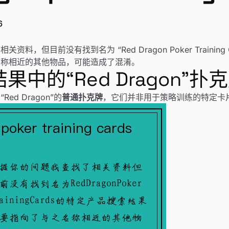
6
料，但目前没有找到名为 “Red Dragon Poker Training
名称相近的其他物品，可能造成了混淆。
中的“Red Dragon”扑
d Dragon”的
普通扑克牌
，它们并非用于策略训练的特定卡