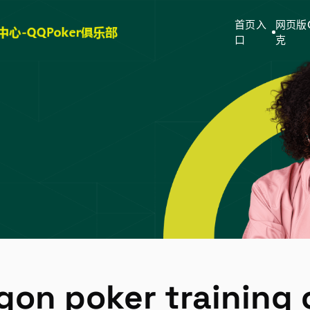
首页入
网页版
口
克
gon poker training 